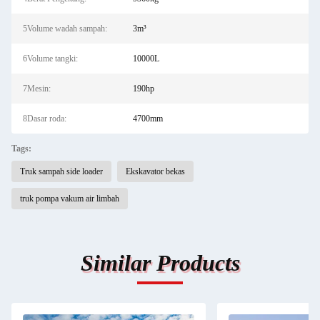
5Volume wadah sampah:
3m³
6Volume tangki:
10000L
7Mesin:
190hp
8Dasar roda:
4700mm
Tags:
Truk sampah side loader
Ekskavator bekas
truk pompa vakum air limbah
Similar Products