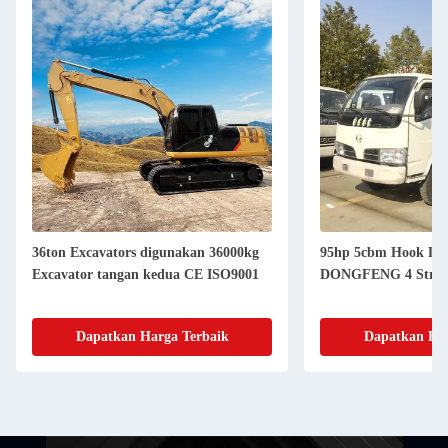
36ton Excavators digunakan 36000kg
95hp 5cbm Hook Lif
Excavator tangan kedua CE ISO9001
DONGFENG 4 Stroke
Dapatkan Harga Terbaik
Dapatkan Har