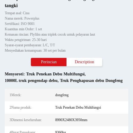
tangki
Tempat asal: Cina
Nama merek: Powerplus
Sertifikasi: ISO 9001
Kuantitas min Order: 1 set
Kemasan rincian: Plyfilm atau triplek cocok untuk pelayaran laut
Waktu pengiriman: 25-30 hari
Syarat-syarat pembayaran: L/C, T/T
Menyediakan kemampuan: 30 set per bulan
Perincian
Description
Menyoroti:
Truk Penekan Debu Multifungsi
,
10000L truk pengendap debu
,
Truk Penghapusan debu Dongfeng
1Merek:
dongfeng
2Nama produk:
Truk Penekan Debu Multifungsi
3Dimensi keseluruhan:
8990X2480X3950mm
4Berat Pengekang:
9360kg