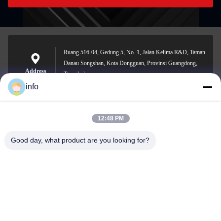
Ruang 516-04, Gedung 5, No. 1, Jalan Kelima R&D, Taman
Danau Songshan, Kota Dongguan, Provinsi Guangdong,
Address
Tiongkok
info
12:48 PM
info@gdpowerplus.com
E-mail
Good day, what product are you looking for?
0086-13553885280
Phone