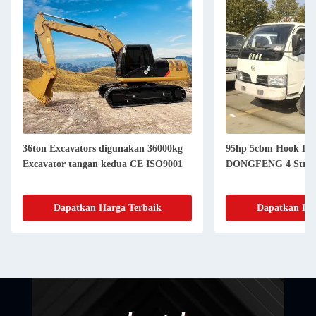
36ton Excavators digunakan 36000kg
95hp 5cbm Hook Lif
Excavator tangan kedua CE ISO9001
DONGFENG 4 Stroke
Dapatkan Harga Terbaik
Dapatkan Har