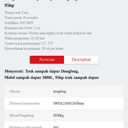
95hp
Tempat asal: Cina
Nama merek: Powerplus
Sertifikasi: ISO 9001
Kuantitas min Order: 1 set
Kemasan rincian: Plyfilm atau triplek cocok untuk pelayaran laut
Waktu pengiriman: 25-30 hari
Syarat-syarat pembayaran: L/C, T/T
Menyediakan kemampuan: 30 set per bulan
Perincian
Description
Menyoroti:
Truk sampah dapur Dongfeng
,
Mobil sampah dapur 3000L
,
95hp truk sampah dapur
1Merek:
dongfeng
2Dimensi keseluruhan:
5995X2160X2450mm
3Berat Pengekang:
5030kg
4Volume wadah sampah:
3m³