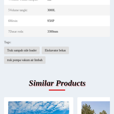
5Volume tangki:
3000L
6Mesin:
95HP
7Dasar roda:
3300mm
Tags:
Truk sampah side loader
Ekskavator bekas
truk pompa vakum air limbah
Similar Products