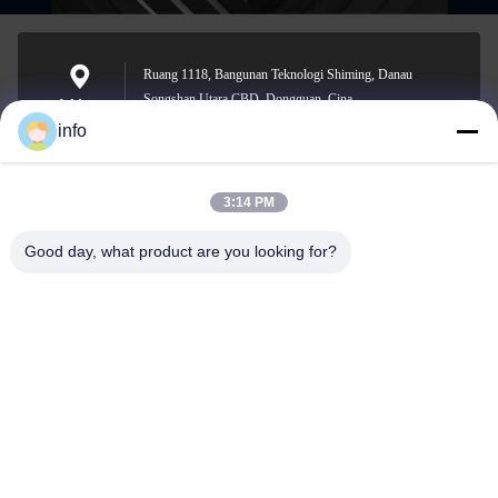
Ruang 1118, Bangunan Teknologi Shiming, Danau
Songshan Utara CBD, Dongguan, Cina
Address
info
3:14 PM
info@gdpowerplus.com
E-mail
Good day, what product are you looking for?
0086-13553885280
Phone