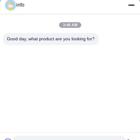
info
3:46 AM
info@gdpowerplus.com
E-mail
Good day, what product are you looking for?
0086-13553885280
Phone
Guangdong Powerplus General Equipment
Co.,Ltd