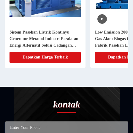
Sistem Pasokan Listrik Kontinyu
Low Emission 2000
Generator Metanol Industri Peralatan
Gas Alam Biogas Gen
Energi Alternatif Solusi Cadangan
Pabrik Pasokan List
Kinerja Stabil
Dapatkan Harga Terbaik
Dapatkan Har
kontak