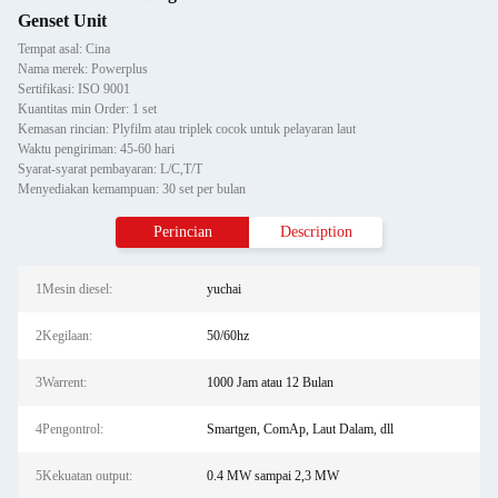
Genset Unit
Tempat asal: Cina
Nama merek: Powerplus
Sertifikasi: ISO 9001
Kuantitas min Order: 1 set
Kemasan rincian: Plyfilm atau triplek cocok untuk pelayaran laut
Waktu pengiriman: 45-60 hari
Syarat-syarat pembayaran: L/C,T/T
Menyediakan kemampuan: 30 set per bulan
Perincian
Description
1Mesin diesel:
yuchai
2Kegilaan:
50/60hz
3Warrent:
1000 Jam atau 12 Bulan
4Pengontrol:
Smartgen, ComAp, Laut Dalam, dll
5Kekuatan output:
0.4 MW sampai 2,3 MW