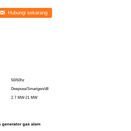
Hubungi sekarang
50/60hz
Deepsea/Smartgen/dll
2.7 MW-21 MW
 generator gas alam