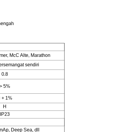
nengah
mer, McC Alte, Marathon
bersemangat sendiri
0.8
> 5%
 + 1%
H
IP23
mAp, Deep Sea, dll