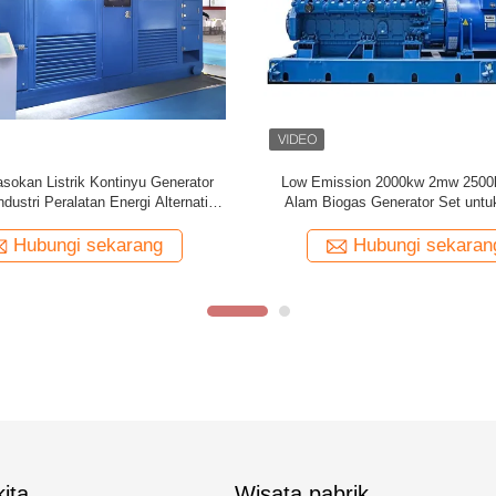
r Berkecepatan Tinggi MWM Gas
Cummins Air Dingin Gas Generato
Genset TCG3016
230V Gas Alam Genset
Hubungi sekarang
Hubungi sekaran
ita
Wisata pabrik