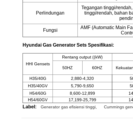
Tegangan tinggi/rendah, 
Perlindungan
tinggi/rendah, bahan b
pendi
AMF (Automatic Main Fai
Fungsi
Contr
Hyundai Gas Generator Sets Spesifikasi:
Rentang output ((kW)
HHI Gensets
50HZ
60HZ
Kekuatan
H35/40G
2,880-4,320
5
H35/40GV
5,790-9,650
5
H54/60G
8,600-12,899
1
H54/60GV
17,199-25,799
1
Label:
Generator gas efisiensi tinggi
,
Cummings gene