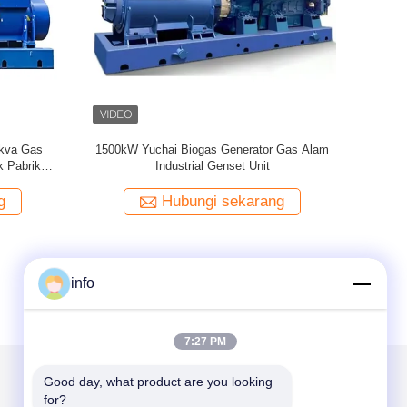
r 400V /
G3512E Caterpillar Mesin Generator Sets
Generato
126kW-2500 KW Gas Alam Generator
Kontrol 
Rendah 
g
Hubungi sekarang
info
7:27 PM
Good day, what product are you looking 
for?
Kirimkan Kami