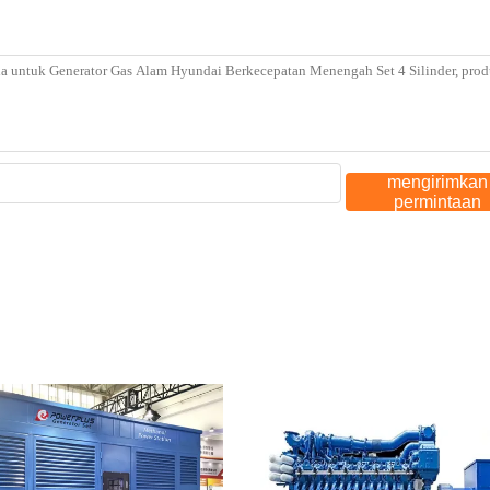
mengirimkan
permintaan