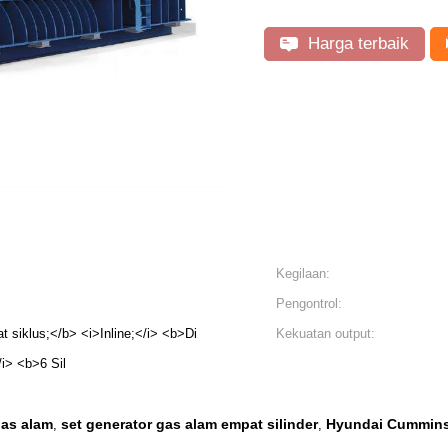
Harga terbaik
Kegilaan:
Pengontrol:
 siklus;</b> <i>Inline;</i> <b>Di
Kekuatan output:
/i> <b>6 Sil
gas alam
set generator gas alam empat silinder
Hyundai Cummins
,
,