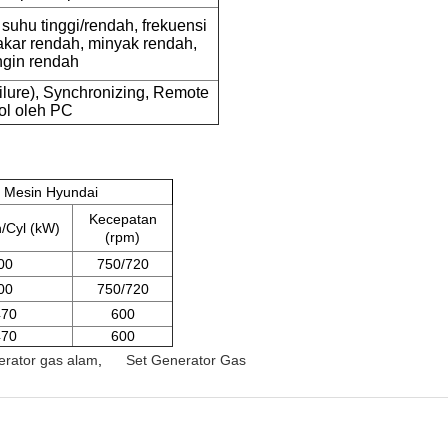
suhu tinggi/rendah, frekuensi
akar rendah, minyak rendah,
ngin rendah
lure), Synchronizing, Remote
ol oleh PC
Mesin Hyundai
Kecepatan
/Cyl (kW)
(rpm)
00
750/720
00
750/720
470
600
470
600
rator gas alam
,
Set Generator Gas