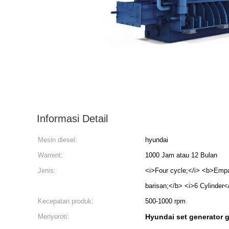
Informasi Detail
Mesin diesel:
hyundai
Warrent:
1000 Jam atau 12 Bulan
Jenis:
<i>Four cycle;</i> <b>Empat
barisan;</b> <i>6 Cylinder<
Kecepatan produk:
500-1000 rpm
Menyoroti:
Hyundai set generator 