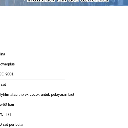
ina
owerplus
SO 9001
 set
lyfilm atau triplek cocok untuk pelayaran laut
5-60 hari
/C, T/T
0 set per bulan