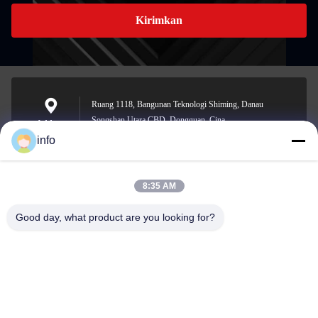
Kirimkan
Ruang 1118, Bangunan Teknologi Shiming, Danau
Songshan Utara CBD, Dongguan, Cina
Address
info
8:35 AM
info@gdpowerplus.com
E-mail
Good day, what product are you looking for?
0086-13553885280
Phone