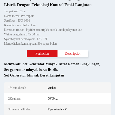
Listrik Dengan Teknologi Kontrol Emisi Lanjutan
Tempat asal: Cina
Nama merek: Powerplus
Sertifikasi: ISO 9001
Kuantitas min Order: 1 set
Kemasan rincian: Plyfilm atau triplek cocok untuk pelayaran laut
Waktu pengiriman: 45-60 hari
Syarat-syarat pembayaran: L/C, T/T
Menyediakan kemampuan: 30 set per bulan
Perincian
Description
Menyoroti:
Set Generator Minyak Berat Ramah Lingkungan
,
Set generator minyak berat listrik
,
Set Generator Minyak Berat Lanjutan
1Mesin diesel:
yuchai
2Kegilaan:
50/60hz
3Susunan silinder:
Tipe sebaris / V