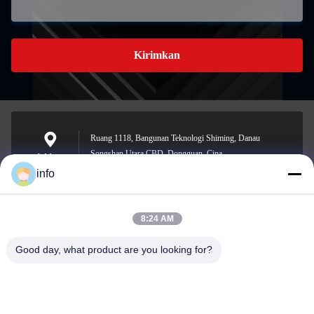
Kirimkan
Ruang 1118, Bangunan Teknologi Shiming, Danau
Songshan Utara CBD, Dongguan, Cina
Address
info
8:24 AM
info@gdpowerplus.com
E-mail
Good day, what product are you looking for?
0086-13553885280