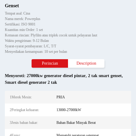
Genset
Tempat asal: Cina
Nama merek: Powerplus
Sertifikasi: ISO 9001
Kuantitas min Order: 1 set
Kemasan rincian: Plyfilm atau triplek cocok untuk pelayaran laut
Waktu pengiriman: 9-12 Bulan
Syarat-syarat pembayaran: L/C, T/T
Menyediakan kemampuan: 10 set per bulan
Perincian
Description
Menyoroti:
27000kw generator diesel pintar
,
2 tak smart genset
,
Smart diesel generator 2 tak
1Merek Mesin:
PRIA
2Peringkat keluaran:
13000-27000kW
3Jenis bahan bakar:
Bahan Bakar Minyak Berat
4Emisi:
Mematuhi peraturan setempat