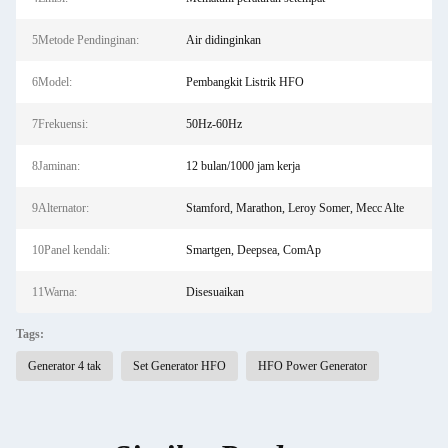
5Metode Pendinginan:
Air didinginkan
6Model:
Pembangkit Listrik HFO
7Frekuensi:
50Hz-60Hz
8Jaminan:
12 bulan/1000 jam kerja
9Alternator:
Stamford, Marathon, Leroy Somer, Mecc Alte
10Panel kendali:
Smartgen, Deepsea, ComAp
11Warna:
Disesuaikan
Tags:
Generator 4 tak
Set Generator HFO
HFO Power Generator