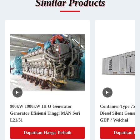
Similar Products
900kW 1980kW HFO Generator
Container Type 750k
Generator Efisiensi Tinggi MAN Seri
Diesel Silent Genset
L21/31
GDF / Weichai
Dapatkan Harga Terbaik
Dapatkan Har