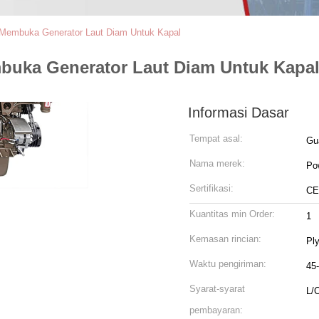
 Membuka Generator Laut Diam Untuk Kapal
buka Generator Laut Diam Untuk Kapa
Informasi Dasar
Tempat asal:
Gu
Nama merek:
Po
Sertifikasi:
CE
Kuantitas min Order:
1
Kemasan rincian:
Ply
Waktu pengiriman:
45-
Syarat-syarat
L/C
pembayaran: