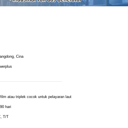
l
angdong, Cina
werplus
film atau triplek cocok untuk pelayaran laut
90 hari
, T/T