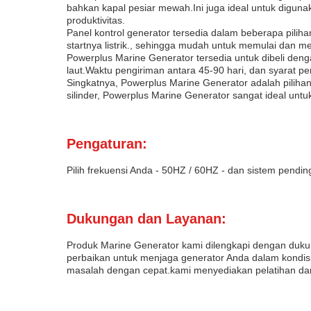
bahkan kapal pesiar mewah.Ini juga ideal untuk digun
produktivitas.
Panel kontrol generator tersedia dalam beberapa pil
startnya listrik., sehingga mudah untuk memulai dan
Powerplus Marine Generator tersedia untuk dibeli den
laut.Waktu pengiriman antara 45-90 hari, dan syarat p
Singkatnya, Powerplus Marine Generator adalah pilihan 
silinder, Powerplus Marine Generator sangat ideal untu
Pengaturan:
Pilih frekuensi Anda - 50HZ / 60HZ - dan sistem pendin
Dukungan dan Layanan:
Produk Marine Generator kami dilengkapi dengan duku
perbaikan untuk menjaga generator Anda dalam kondisi
masalah dengan cepat.kami menyediakan pelatihan da