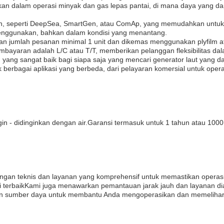
akan dalam operasi minyak dan gas lepas pantai, di mana daya yang d
ihan, seperti DeepSea, SmartGen, atau ComAp, yang memudahkan untuk
 menggunakan, bahkan dalam kondisi yang menantang.
gan jumlah pesanan minimal 1 unit dan dikemas menggunakan plyfilm 
embayaran adalah L/C atau T/T, memberikan pelanggan fleksibilitas da
yang sangat baik bagi siapa saja yang mencari generator laut yang dap
k berbagai aplikasi yang berbeda, dari pelayaran komersial untuk oper
gin - didinginkan dengan air.Garansi termasuk untuk 1 tahun atau 1000
ngan teknis dan layanan yang komprehensif untuk memastikan operasi
 terbaikKami juga menawarkan pemantauan jarak jauh dan layanan dia
n sumber daya untuk membantu Anda mengoperasikan dan memelihara 