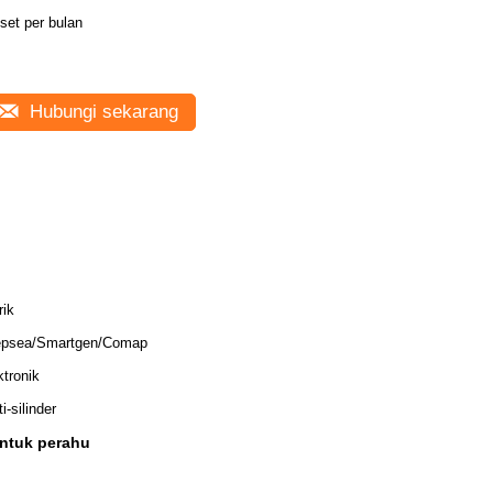
set per bulan
Hubungi sekarang
rik
psea/Smartgen/Comap
ktronik
i-silinder
untuk perahu