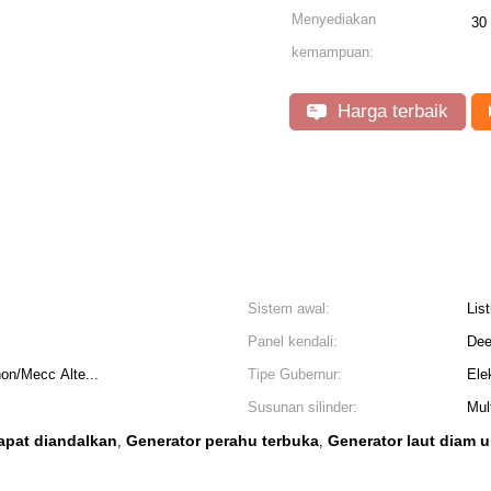
Menyediakan
30 
kemampuan:
Harga terbaik
Sistem awal:
List
Panel kendali:
Dee
on/Mecc Alte...
Tipe Gubernur:
Ele
Susunan silinder:
Mult
apat diandalkan
Generator perahu terbuka
Generator laut diam 
,
,