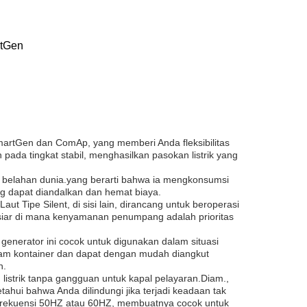
rtGen
artGen dan ComAp, yang memberi Anda fleksibilitas
ada tingkat stabil, menghasilkan pasokan listrik yang
 belahan dunia.yang berarti bahwa ia mengkonsumsi
ng dapat diandalkan dan hemat biaya.
t Tipe Silent, di sisi lain, dirancang untuk beroperasi
esiar di mana kenyamanan penumpang adalah prioritas
 generator ini cocok untuk digunakan dalam situasi
alam kontainer dan dapat dengan mudah diangkut
h.
istrik tanpa gangguan untuk kapal pelayaran.Diam.,
hui bahwa Anda dilindungi jika terjadi keadaan tak
a frekuensi 50HZ atau 60HZ, membuatnya cocok untuk