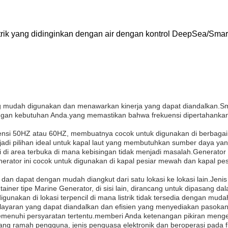
istrik yang didinginkan dengan air dengan kontrol DeepSea/Sma
ng mudah digunakan dan menawarkan kinerja yang dapat diandalkan.Sm
ngan kebutuhan Anda.yang memastikan bahwa frekuensi dipertahankan p
uensi 50HZ atau 60HZ, membuatnya cocok untuk digunakan di berbagai
jadi pilihan ideal untuk kapal laut yang membutuhkan sumber daya ya
di area terbuka di mana kebisingan tidak menjadi masalah.Generator Lau
nerator ini cocok untuk digunakan di kapal pesiar mewah dan kapal p
 dan dapat dengan mudah diangkut dari satu lokasi ke lokasi lain.Jenis
iner tipe Marine Generator, di sisi lain, dirancang untuk dipasang d
digunakan di lokasi terpencil di mana listrik tidak tersedia dengan muda
ayaran yang dapat diandalkan dan efisien yang menyediakan pasokan l
emenuhi persyaratan tertentu.memberi Anda ketenangan pikiran mengeta
 yang ramah pengguna, jenis penguasa elektronik dan beroperasi pad