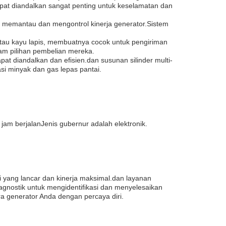
apat diandalkan sangat penting untuk keselamatan dan
 memantau dan mengontrol kinerja generator.Sistem
atau kayu lapis, membuatnya cocok untuk pengiriman
lam pilihan pembelian mereka.
at diandalkan dan efisien.dan susunan silinder multi-
asi minyak dan gas lepas pantai.
 jam berjalanJenis gubernur adalah elektronik.
 yang lancar dan kinerja maksimal.dan layanan
gnostik untuk mengidentifikasi dan menyelesaikan
generator Anda dengan percaya diri.