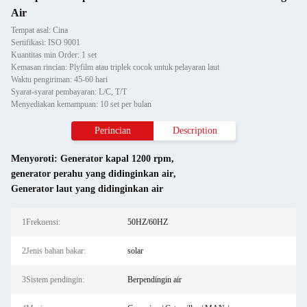
Air
Tempat asal: Cina
Sertifikasi: ISO 9001
Kuantitas min Order: 1 set
Kemasan rincian: Plyfilm atau triplek cocok untuk pelayaran laut
Waktu pengiriman: 45-60 hari
Syarat-syarat pembayaran: L/C, T/T
Menyediakan kemampuan: 10 set per bulan
Perincian
Description
Menyoroti:
Generator kapal 1200 rpm
,
generator perahu yang didinginkan air
,
Generator laut yang didinginkan air
1Frekuensi:
50HZ/60HZ
2Jenis bahan bakar:
solar
3Sistem pendingin:
Berpendingin air