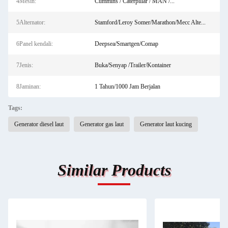
4Mesin:
Cummins / Caterpillar / MAN /...
5Alternator:
Stamford/Leroy Somer/Marathon/Mecc Alte...
6Panel kendali:
Deepsea/Smartgen/Comap
7Jenis:
Buka/Senyap /Trailer/Kontainer
8Jaminan:
1 Tahun/1000 Jam Berjalan
Tags:
Generator diesel laut
Generator gas laut
Generator laut kucing
Similar Products