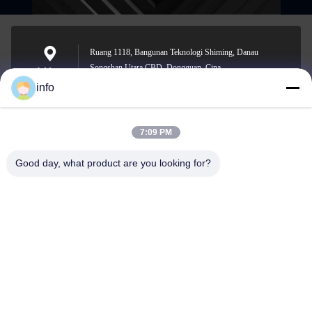
Ruang 1118, Bangunan Teknologi Shiming, Danau
Songshan Utara CBD, Dongguan, Cina
Address
info
7:09 PM
info@gdpowerplus.com
E-mail
Good day, what product are you looking for?
0086-13553885280
Phone