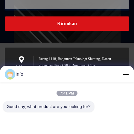
Kirimkan
Ruang 1118, Bangunan Teknologi Shiming, Danau
Songshan Utara CBD, Dongguan, Cina
Address
info
7:41 PM
info@gdpowerplus.com
E-mail
Good day, what product are you looking for?
0086-13553885280