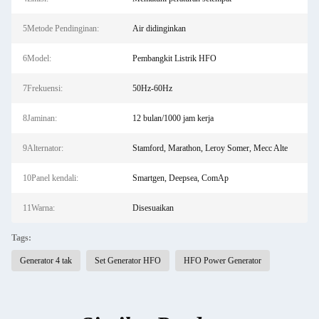
5Metode Pendinginan:
Air didinginkan
6Model:
Pembangkit Listrik HFO
7Frekuensi:
50Hz-60Hz
8Jaminan:
12 bulan/1000 jam kerja
9Alternator:
Stamford, Marathon, Leroy Somer, Mecc Alte
10Panel kendali:
Smartgen, Deepsea, ComAp
11Warna:
Disesuaikan
Tags:
Generator 4 tak
Set Generator HFO
HFO Power Generator