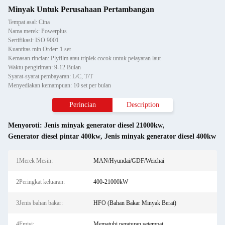
Minyak Untuk Perusahaan Pertambangan
Tempat asal: Cina
Nama merek: Powerplus
Sertifikasi: ISO 9001
Kuantitas min Order: 1 set
Kemasan rincian: Plyfilm atau triplek cocok untuk pelayaran laut
Waktu pengiriman: 9-12 Bulan
Syarat-syarat pembayaran: L/C, T/T
Menyediakan kemampuan: 10 set per bulan
Perincian
Description
Menyoroti:
Jenis minyak generator diesel 21000kw
,
Generator diesel pintar 400kw
,
Jenis minyak generator diesel 400kw
1Merek Mesin:
MAN/Hyundai/GDF/Weichai
2Peringkat keluaran:
400-21000kW
3Jenis bahan bakar:
HFO (Bahan Bakar Minyak Berat)
4Emisi:
Mematuhi peraturan setempat