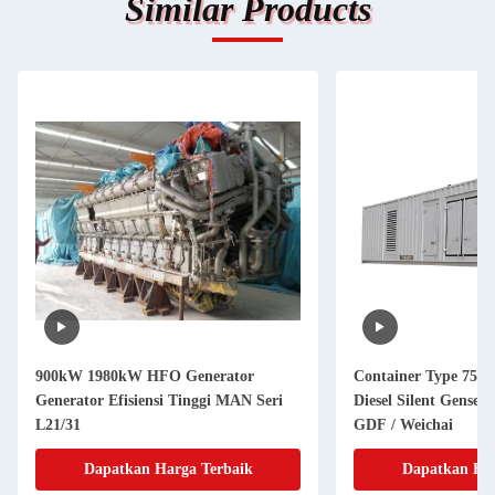
Similar Products
900kW 1980kW HFO Generator
Container Type 750k
Generator Efisiensi Tinggi MAN Seri
Diesel Silent Genset
L21/31
GDF / Weichai
Dapatkan Harga Terbaik
Dapatkan Har