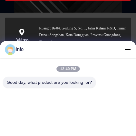
Ruang 516-04, Gedung 5, No. 1, Jalan Kelima R&D, Taman
Danau Songshan, Kota Dongguan, Provinsi Guangdong,
Address
Tiongkok
info
12:40 PM
info@gdpowerplus.com
E-mail
Good day, what product are you looking for?
0086-13553885280
Phone