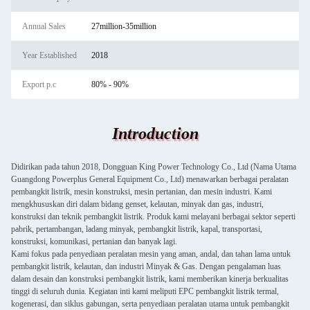
Annual Sales
27million-35million
Year Established
2018
Export p.c
80% - 90%
Introduction
Didirikan pada tahun 2018, Dongguan King Power Technology Co., Ltd (Nama Utama
Guangdong Powerplus General Equipment Co., Ltd) menawarkan berbagai peralatan
pembangkit listrik, mesin konstruksi, mesin pertanian, dan mesin industri. Kami
mengkhususkan diri dalam bidang genset, kelautan, minyak dan gas, industri,
konstruksi dan teknik pembangkit listrik. Produk kami melayani berbagai sektor seperti
pabrik, pertambangan, ladang minyak, pembangkit listrik, kapal, transportasi,
konstruksi, komunikasi, pertanian dan banyak lagi.
Kami fokus pada penyediaan peralatan mesin yang aman, andal, dan tahan lama untuk
pembangkit listrik, kelautan, dan industri Minyak & Gas. Dengan pengalaman luas
dalam desain dan konstruksi pembangkit listrik, kami memberikan kinerja berkualitas
tinggi di seluruh dunia. Kegiatan inti kami meliputi EPC pembangkit listrik termal,
kogenerasi, dan siklus gabungan, serta penyediaan peralatan utama untuk pembangkit