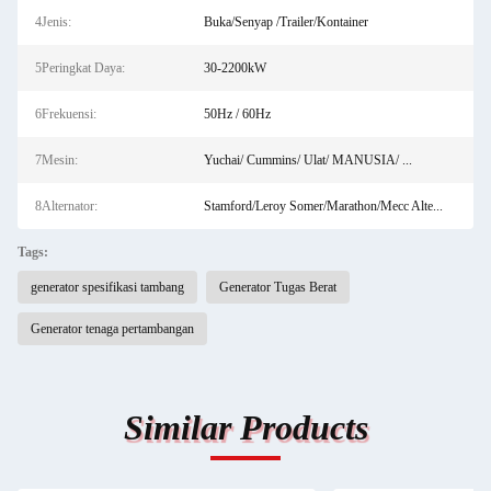
4Jenis:
Buka/Senyap /Trailer/Kontainer
5Peringkat Daya:
30-2200kW
6Frekuensi:
50Hz / 60Hz
7Mesin:
Yuchai/ Cummins/ Ulat/ MANUSIA/ ...
8Alternator:
Stamford/Leroy Somer/Marathon/Mecc Alte...
Tags:
generator spesifikasi tambang
Generator Tugas Berat
Generator tenaga pertambangan
Similar Products