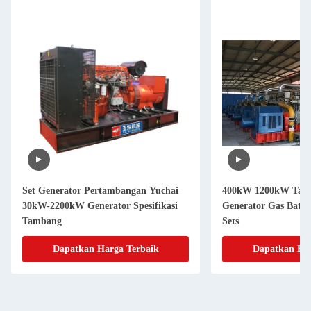
Set Generator Pertambangan Yuchai
400kW 1200kW Tamba
30kW-2200kW Generator Spesifikasi
Generator Gas Batu
Tambang
Sets
Dapatkan Harga Terbaik
Dapatkan Har