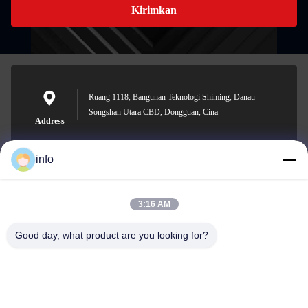
Kirimkan
Ruang 1118, Bangunan Teknologi Shiming, Danau
Songshan Utara CBD, Dongguan, Cina
Address
info
info@gdpowerplus.com
3:16 AM
E-mail
Good day, what product are you looking for?
0086-13553885280
Phone