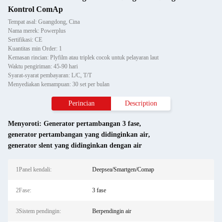
Kontrol ComAp
Tempat asal: Guangdong, Cina
Nama merek: Powerplus
Sertifikasi: CE
Kuantitas min Order: 1
Kemasan rincian: Plyfilm atau triplek cocok untuk pelayaran laut
Waktu pengiriman: 45-90 hari
Syarat-syarat pembayaran: L/C, T/T
Menyediakan kemampuan: 30 set per bulan
Perincian
Description
Menyoroti:
Generator pertambangan 3 fase
,
generator pertambangan yang didinginkan air
,
generator slent yang didinginkan dengan air
1Panel kendali:
Deepsea/Smartgen/Comap
2Fase:
3 fase
3Sistem pendingin:
Berpendingin air