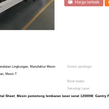
Harga terbaik
ralatan Lingkungan, Manufaktur Mesin
Sistem pendingin:
an, Mesin T
Berat badan:
Teknologi Laser:
tal Sheet
Mesin pemotong lembaran laser serat 12000W
Gantry 
,
,