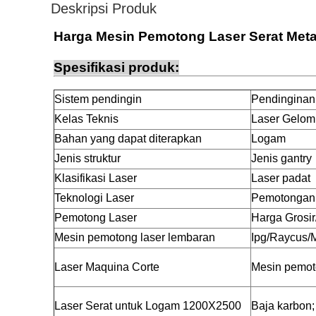
Deskripsi Produk
Harga Mesin Pemotong Laser Serat Metal
Spesifikasi produk:
Sistem pendingin
Pendinginan 
Kelas Teknis
Laser Gelom
Bahan yang dapat diterapkan
Logam
Jenis struktur
Jenis gantry
Klasifikasi Laser
Laser padat
Teknologi Laser
Pemotongan k
Pemotong Laser
Harga Grosir
Mesin pemotong laser lembaran
Ipg/Raycus/
Laser Maquina Corte
Mesin pemot
Laser Serat untuk Logam 1200X2500
Baja karbon;