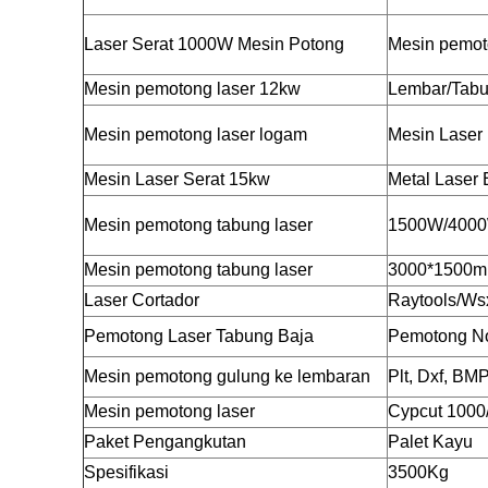
Laser Serat 1000W Mesin Potong
Mesin pemoto
Mesin pemotong laser 12kw
Lembar/Tabu
Mesin pemotong laser logam
Mesin Laser 
Mesin Laser Serat 15kw
Metal Laser 
Mesin pemotong tabung laser
1500W/400
Mesin pemotong tabung laser
3000*1500m
Laser Cortador
Raytools/Wsx
Pemotong Laser Tabung Baja
Pemotong No
Mesin pemotong gulung ke lembaran
Plt, Dxf, BMP
Mesin pemotong laser
Cypcut 1000
Paket Pengangkutan
Palet Kayu
Spesifikasi
3500Kg