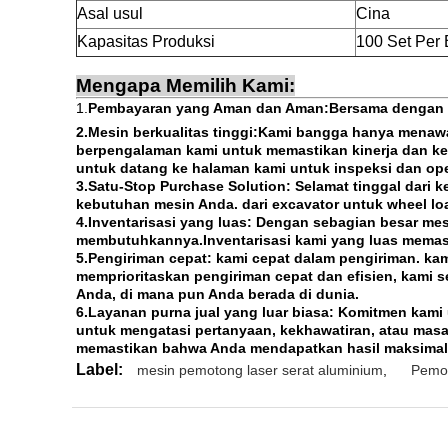
Asal usul
Cina
Kapasitas Produksi
100 Set Per 
Mengapa Memilih Kami:
1.
Pembayaran yang Aman dan Aman:
Bersama dengan l
2.
Mesin berkualitas tinggi:
Kami bangga hanya menawar
berpengalaman kami untuk memastikan kinerja dan ke
untuk datang ke halaman kami untuk inspeksi dan ope
3.
Satu-Stop Purchase Solution: Selamat tinggal dari
kebutuhan mesin Anda. dari excavator untuk wheel load
4.
Inventarisasi yang luas: Dengan sebagian besar me
membutuhkannya.Inventarisasi kami yang luas mema
5.
Pengiriman cepat: kami cepat dalam pengiriman. ka
memprioritaskan pengiriman cepat dan efisien, kami
Anda, di mana pun Anda berada di dunia.
6.
Layanan purna jual yang luar biasa: Komitmen kami
untuk mengatasi pertanyaan, kekhawatiran, atau masa
memastikan bahwa Anda mendapatkan hasil maksimal d
Label:
mesin pemotong laser serat aluminium
,
Pemo