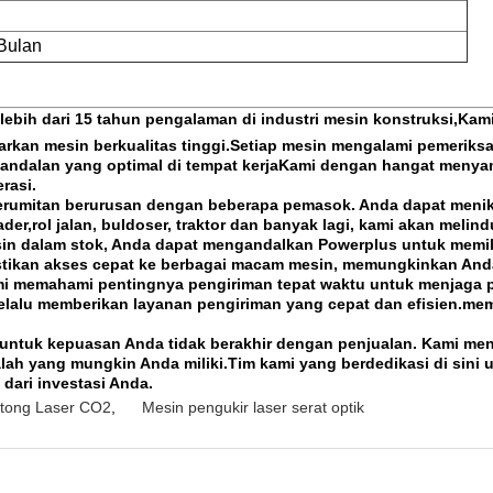
Bulan
ebih dari 15 tahun pengalaman di industri mesin konstruksi,Ka
kan mesin berkualitas tinggi.Setiap mesin mengalami pemeriksa
andalan yang optimal di tempat kerjaKami dengan hangat menyam
rasi.
 kerumitan berurusan dengan beberapa pemasok. Anda dapat meni
er,rol jalan, buldoser, traktor dan banyak lagi, kami akan melin
sin dalam stok, Anda dapat mengandalkan Powerplus untuk memil
stikan akses cepat ke berbagai macam mesin, memungkinkan An
mi memahami pentingnya pengiriman tepat waktu untuk menjaga pr
 selalu memberikan layanan pengiriman yang cepat dan efisien.m
 untuk kepuasan Anda tidak berakhir dengan penjualan. Kami me
lah yang mungkin Anda miliki.Tim kami yang berdedikasi di sini 
ari investasi Anda.
tong Laser CO2
,
Mesin pengukir laser serat optik