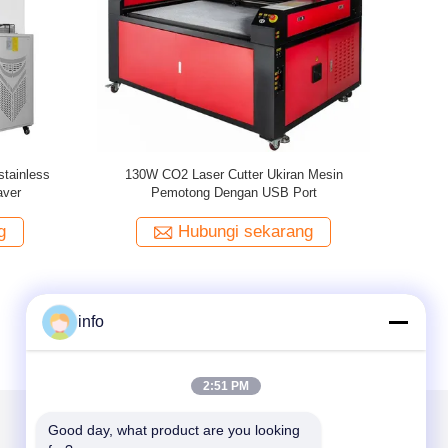
Pabrik P
K
info
2:51 PM
Good day, what product are you looking 