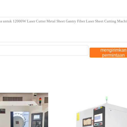
mengirimkan
permintaan