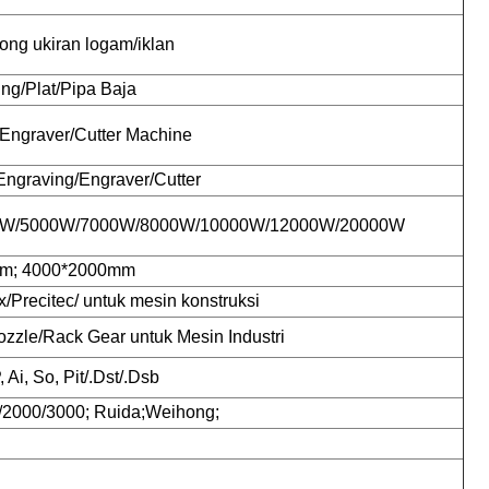
ng ukiran logam/iklan
ng/Plat/Pipa Baja
Engraver/Cutter Machine
Engraving/Engraver/Cutter
0W/5000W/7000W/8000W/10000W/12000W/20000W
m; 4000*2000mm
/Precitec/ untuk mesin konstruksi
zzle/Rack Gear untuk Mesin Industri
, Ai, So, Pit/.Dst/.Dsb
/2000/3000; Ruida;Weihong;