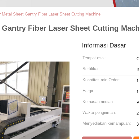
 Metal Sheet Gantry Fiber Laser Sheet Cutting Machine
 Gantry Fiber Laser Sheet Cutting Mac
Informasi Dasar
Tempat asal:
C
Sertifikasi:
I
Kuantitas min Order:
1
Harga:
1
Kemasan rincian:
P
Waktu pengiriman:
2
Menyediakan kemampuan:
3