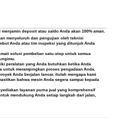
mi menjamin deposit atau saldo Anda akan 100% aman.
an menyeluruh dan pengujian oleh teknisi
but Anda atau tim inspeksi yang ditunjuk Anda
kmati solusi pembelian satu-stop untuk semua
dungimu.
iki peralatan yang Anda butuhkan ketika Anda
da untuk merampingkan proses pengadaan Anda.
oyek Anda berjalan lancar. itulah mengapa kami
emastikan bahwa mesin Anda segera sampai kepada
nyediakan layanan purna jual yang komprehensif
untuk mendukung Anda setiap langkah dari jalan,