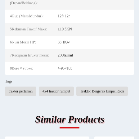
(Depan/Belakang):
4Gigi (Maju/Mundur):
12f+12r
5Kekuatan Traktif Maks:
≥10.5KN
6Nilai Mesin HP:
33.1Kw
7Kecepatan terukur mesin:
2300r/mnt
8Bore × stroke:
4-95×105
Tags:
traktor pertanian
4x4 traktor rumput
Traktor Bergerak Empat Roda
Similar Products