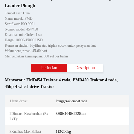
Loader Plough
Tempat asal: Cina
Nama merek: FMD
Sertifikasi: ISO 9001
Nomor model: 454/450
Kuantitas min Order: 1 set
Harga: 10000-15000 USD
Kemasan rincian: Plyfilm atau triplek cocok untuk pelayaran laut
Waktu pengiriman: 45-60 hari
Menyediakan kemampuan: 300 set per bulan
Perincian
Description
Menyoroti:
FMD454 Traktor 4 roda
,
FMD450 Traktor 4 roda
,
45hp 4 wheel drive Traktor
1Jenis drive:
Penggerak empat roda
2Dimensi Keseluruhan (Px
3800x1640x2220mm
LxT):
3Kualitas Max.Ballast
112/200kg