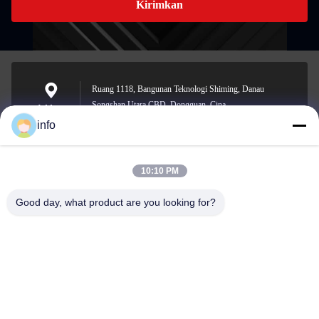
Kirimkan
Ruang 1118, Bangunan Teknologi Shiming, Danau
Songshan Utara CBD, Dongguan, Cina
Address
info
10:10 PM
info@gdpowerplus.com
E-mail
Good day, what product are you looking for?
0086-13553885280
Phone