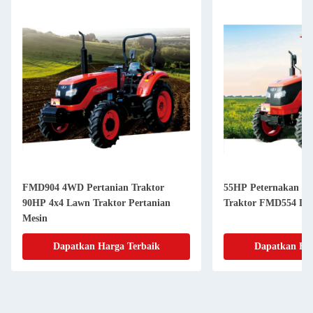
FMD904 4WD Pertanian Traktor
55HP Peternakan Tr
90HP 4x4 Lawn Traktor Pertanian
Traktor FMD554 De
Mesin
Dapatkan Harga Terbaik
Dapatkan Har