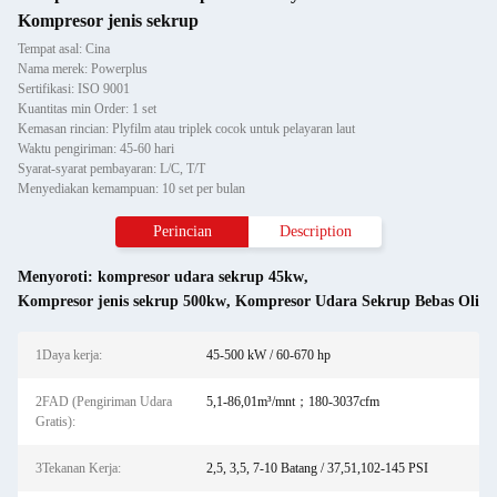
Kompresor jenis sekrup
Tempat asal: Cina
Nama merek: Powerplus
Sertifikasi: ISO 9001
Kuantitas min Order: 1 set
Kemasan rincian: Plyfilm atau triplek cocok untuk pelayaran laut
Waktu pengiriman: 45-60 hari
Syarat-syarat pembayaran: L/C, T/T
Menyediakan kemampuan: 10 set per bulan
Perincian
Description
Menyoroti:
kompresor udara sekrup 45kw
,
Kompresor jenis sekrup 500kw
,
Kompresor Udara Sekrup Bebas Oli
1Daya kerja:
45-500 kW / 60-670 hp
2FAD (Pengiriman Udara
5,1-86,01m³/mnt；180-3037cfm
Gratis):
3Tekanan Kerja:
2,5, 3,5, 7-10 Batang / 37,51,102-145 PSI