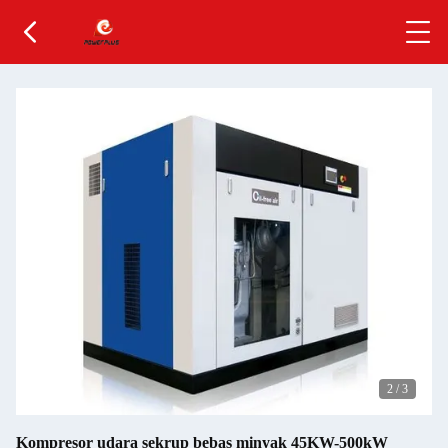
2
/
3
Kompresor udara sekrup bebas minyak 45KW-500kW