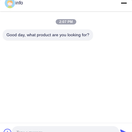
info
2:07 PM
info@gdpowerplus.com
E-mail
Good day, what product are you looking for?
0086-13553885280
Phone
Guangdong Powerplus General Equipment
Co.,Ltd