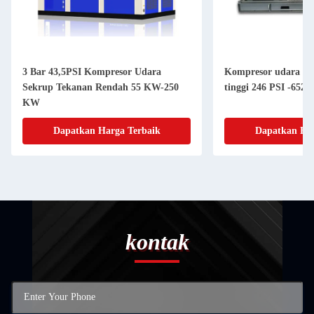
3 Bar 43,5PSI Kompresor Udara
Kompresor udara pis
Sekrup Tekanan Rendah 55 KW-250
tinggi 246 PSI -652
KW
Dapatkan Harga Terbaik
Dapatkan Har
kontak