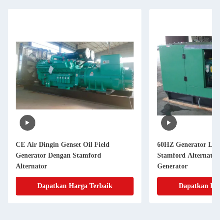
CE Air Dingin Genset Oil Field
60HZ Generator La
Generator Dengan Stamford
Stamford Alternator
Alternator
Generator
Dapatkan Harga Terbaik
Dapatkan Har