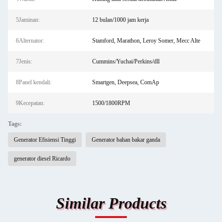
5Jaminan:
12 bulan/1000 jam kerja
6Alternator:
Stamford, Marathon, Leroy Somer, Mecc Alte
7Jenis:
Cummins/Yuchai/Perkins/dll
8Panel kendali:
Smartgen, Deepsea, ComAp
9Kecepatan:
1500/1800RPM
Tags:
Generator Efisiensi Tinggi
Generator bahan bakar ganda
generator diesel Ricardo
Similar Products