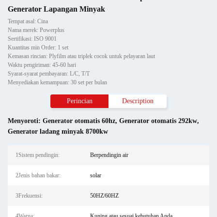
Generator Lapangan Minyak
Tempat asal: Cina
Nama merek: Powerplus
Sertifikasi: ISO 9001
Kuantitas min Order: 1 set
Kemasan rincian: Plyfilm atau triplek cocok untuk pelayaran laut
Waktu pengiriman: 45-60 hari
Syarat-syarat pembayaran: L/C, T/T
Menyediakan kemampuan: 30 set per bulan
Perincian
Description
Menyoroti:
Generator otomatis 60hz
,
Generator otomatis 292kw
,
Generator ladang minyak 8700kw
1Sistem pendingin:
Berpendingin air
2Jenis bahan bakar:
solar
3Frekuensi:
50HZ/60HZ
4Warna:
Kuning atau sesuai kebutuhan Anda