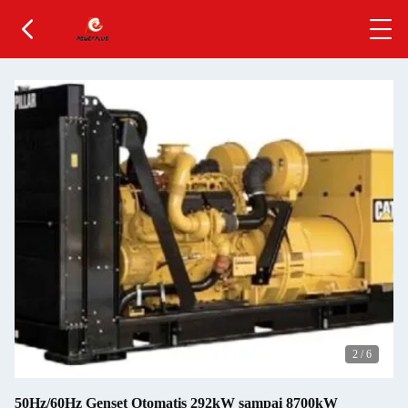
2
/
6
50Hz/60Hz Genset Otomatis 292kW sampai 8700kW