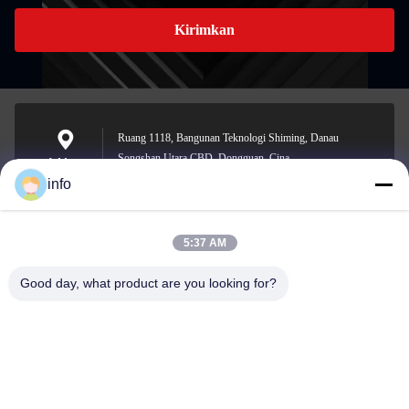
Kirimkan
Ruang 1118, Bangunan Teknologi Shiming, Danau
Songshan Utara CBD, Dongguan, Cina
Address
info
5:37 AM
info@gdpowerplus.com
E-mail
Good day, what product are you looking for?
0086-13553885280
Phone