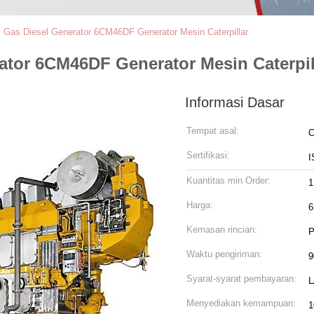
ity Gas Diesel Generator 6CM46DF Generator Mesin Caterpillar
rator 6CM46DF Generator Mesin Caterpil
Informasi Dasar
Tempat asal:
C
Sertifikasi:
I
Kuantitas min Order:
1
Harga:
6
Kemasan rincian:
P
Waktu pengiriman:
9
Syarat-syarat pembayaran:
L
Menyediakan kemampuan:
1