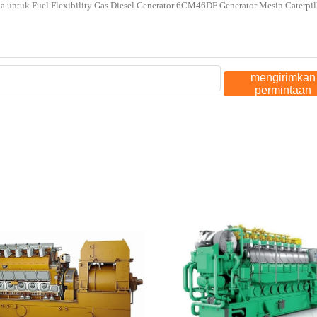
mengirimkan
permintaan