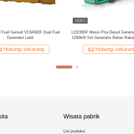
000kW 14000kW Caterpillar Dual Fuel
3 Fase MAN Diesel Generat
Generator 12CM46DF Mesin
Gas Alam Gener
Hubungi sekarang
Hubungi se
ita
Wisata pabrik
Lini produksi