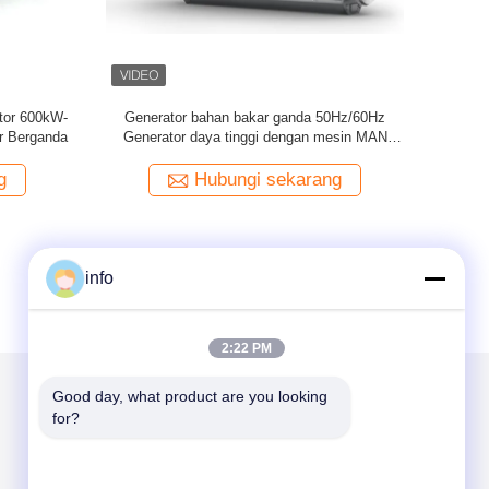
or 50HZ/60HZ LP
MAN L35/44DF Dual Fuel Power Generator
ator
20700kW Untuk kantor komersial
karang
Hubungi sekarang
info
2:22 PM
Good day, what product are you looking 
for?
Kirimkan Kami