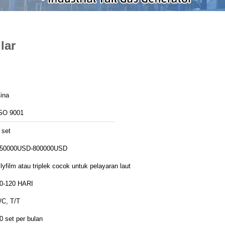
lar
ina
SO 9001
 set
50000USD-800000USD
lyfilm atau triplek cocok untuk pelayaran laut
0-120 HARI
/C, T/T
0 set per bulan