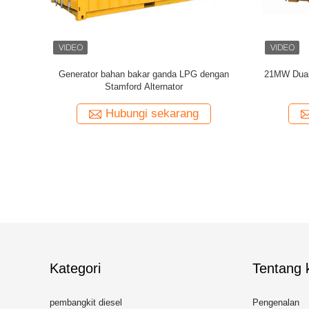
 Generator 600kW-
Generator bahan bakar ganda 50Hz/60Hz
5
n Bakar Berganda
Generator daya tinggi dengan mesin MAN
L51/60DF
karang
Hubungi sekarang
Kategori
Tentang k
pembangkit diesel
Pengenalan