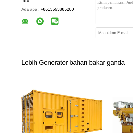
info
Ada apa :
+8613553885280
Lebih Generator bahan bakar ganda