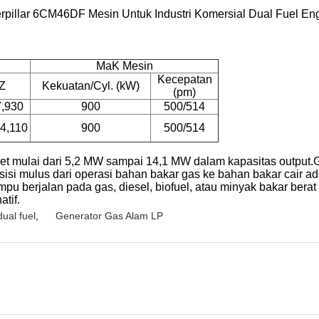
erpillar 6CM46DF Mesin Untuk Industri Komersial Dual Fuel En
MaK
Mesin
Kecepatan
Z
Kekuatan/Cyl. (kW)
(pm)
7,930
900
500/514
4,110
900
500/514
et mulai dari 5,2 MW sampai 14,1 MW dalam kapasitas output.
nsisi mulus dari operasi bahan bakar gas ke bahan bakar cair a
ampu berjalan pada gas, diesel, biofuel, atau minyak bakar be
tif.
dual fuel
,
Generator Gas Alam LP