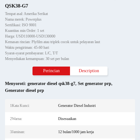
QSK38-G7
Tempat asal: Amerika Serikat
Nama merek: Powerplus
Sertifikasi: ISO 9001
Kuantitas min Order: 1 set
Harga: USD110000-USD130000
Kemasan rincian: Plyfilm atau triplek cocok untuk pelayaran laut
Waktu pengiriman: 45-60 hari
Syarat-syarat pembayaran: L/C, T/T
Menyediakan kemampuan: 30 set per bulan
Perincian
Description
Menyoroti:
generator diesel qsk38-g7
,
Set generator prp
,
Generator diesel prp
1Kata Kunci:
Generator Diesel Industri
2Warna:
Disesuaikan
3Jaminan:
12 bulan/1000 jam kerja