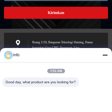
Kirimkan
Ruang 1118, Bangunan Teknologi Shiming, Danau
Songshan Utara CBD, Dongguan, Cina
Address
info
7:51 AM
info@gdpowerplus.com
E-mail
Good day, what product are you looking for?
0086-13553885280
Phone