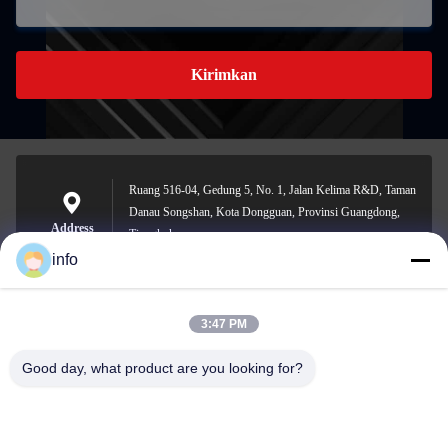
Kirimkan
Ruang 516-04, Gedung 5, No. 1, Jalan Kelima R&D, Taman
Danau Songshan, Kota Dongguan, Provinsi Guangdong,
Address
Tiongkok
info
3:47 PM
info@gdpowerplus.com
E-mail
Good day, what product are you looking for?
0086-13553885280